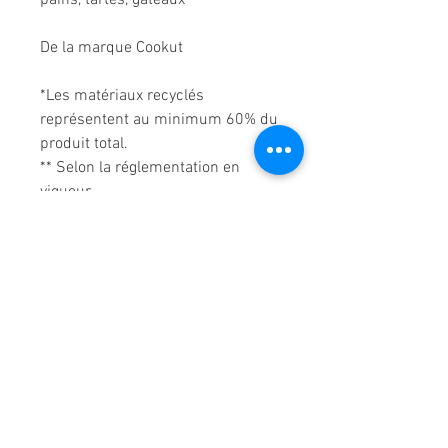
pains, tartes, gâteaux
De la marque Cookut
*Les matériaux recyclés
représentent au minimum 60% du
produit total.
** Selon la réglementation en
vigueur.
Contactez-nous !
Boutique Ma'Lo Déco
5 rue de la Cathédrale
64400 Oloron-Sainte-Marie
05.47.91.95.76
malodeco@outlook.fr