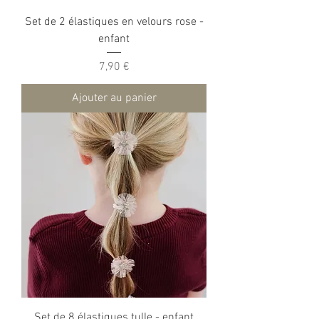
Set de 2 élastiques en velours rose -
enfant
Prix
7,90 €
Ajouter au panier
Set de 8 élastiques tulle - enfant