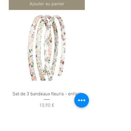
Ajouter au panier
Set de 3 bandeaux fleuris - enfant
Prix
10,90 €
Ajouter au panier