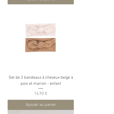
Set de 2 bandeaux à cheveux beige à
pois et marron - enfant
Prix
16,90 €
Ajouter au panier