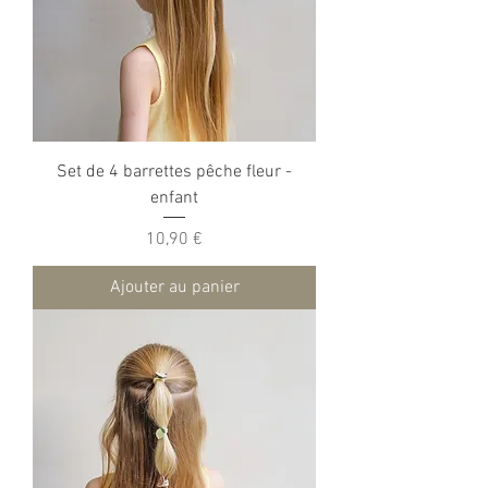
Set de 4 barrettes pêche fleur -
enfant
Prix
10,90 €
Ajouter au panier