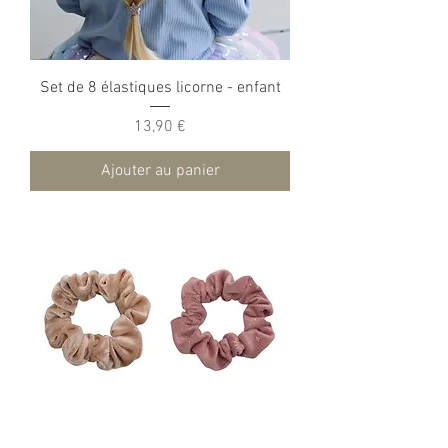
Set de 8 élastiques licorne - enfant
Prix
13,90 €
Ajouter au panier