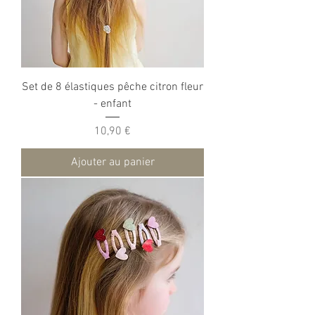
Set de 8 élastiques pêche citron fleur
- enfant
Prix
10,90 €
Ajouter au panier