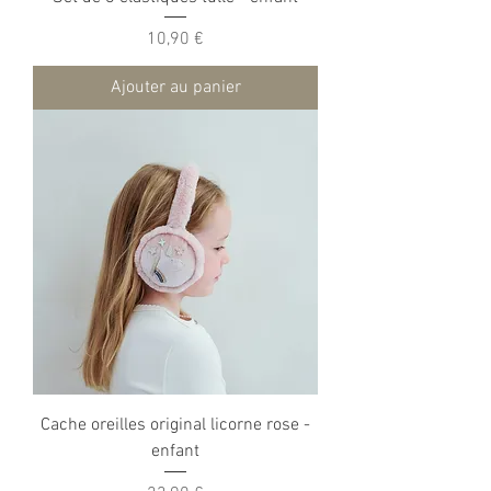
Prix
10,90 €
Ajouter au panier
Cache oreilles original licorne rose -
enfant