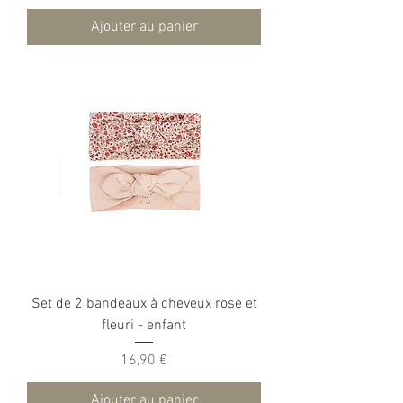
Ajouter au panier
Set de 2 bandeaux à cheveux rose et
fleuri - enfant
Prix
16,90 €
Ajouter au panier