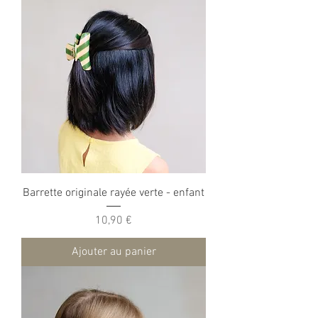
Barrette originale rayée verte - enfant
Prix
10,90 €
Ajouter au panier