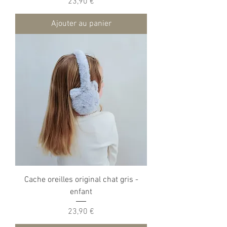
Prix
23,90 €
Ajouter au panier
Cache oreilles original chat gris -
enfant
Prix
23,90 €