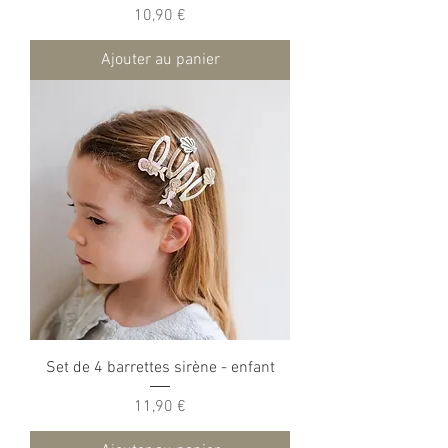
Prix
10,90 €
Ajouter au panier
Set de 4 barrettes sirène - enfant
Prix
11,90 €