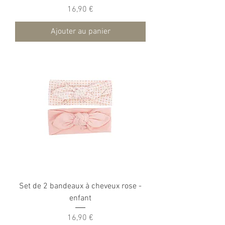
Prix
16,90 €
Ajouter au panier
Set de 2 bandeaux à cheveux rose -
enfant
Prix
16,90 €