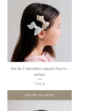
Set de 2 barrettes nœuds fleuris -
enfant
Prix
7,90 €
Ajouter au panier