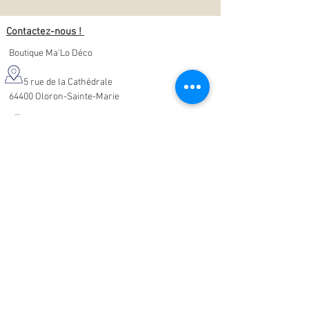
Contactez-nous !
Boutique Ma'Lo Déco
5 rue de la Cathédrale
64400 Oloron-Sainte-Marie
05.47.91.95.76
malodeco@outlook.fr
Nos horaires d'ouverture :
Lundi - Samedi :
10h-19h