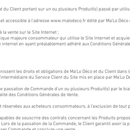
t du Client portant sur un ou plusieurs Produit(s) passé par utilisa
ernet accessible à l'adresse
www.malodeco.fr
édité par Ma'Lo Déco 
à la vente sur le Site Internet ;
sique majeure consommateur qui utilise le Site Internet et acquier
te internet en ayant préalablement adhéré aux Conditions Générale
issent les droits et obligations de Ma'Lo Déco et du Client dans l
l'intermédiaire du Service Client du Site mis en place par Ma'Lo D
oute passation de Commande d'un ou plusieurs Produit(s) par le bia
ralité des Conditions Générales de Vente.
t réservées aux acheteurs consommateurs, à l'exclusion de tout 
pables de souscrire des contrats concernant les Produits proposé
Lors de la passation de la Commande, le Client garantit avoir la p
asser Commande et conclure une vente.