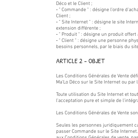
Déco et le Client ;
‐ " Commande " : désigne l'ordre d'acha
Client ;
‐ " Site Internet " : désigne le site Int
extension différente ;
‐ " Produit " : désigne un produit offert 
‐ " Client " : désigne une personne phy
besoins personnels, par le biais du si
ARTICLE 2 - OBJET
Les Conditions Générales de Vente défin
Ma'Lo Déco sur le Site Internet ou par 
Toute utilisation du Site Internet et t
l'acceptation pure et simple de l'intég
Les Conditions Générales de Vente son
Seules les personnes juridiquement ca
passer Commande sur le Site Internet. 
aux Conditions Générales de vente, p