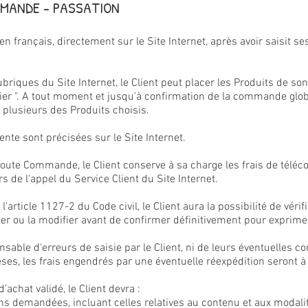
OMMANDE - PASSATION
 français, directement sur le Site Internet, après avoir saisit ses
ubriques du Site Internet, le Client peut placer les Produits de s
ier ". A tout moment et jusqu'à confirmation de la commande globa
 plusieurs des Produits choisis.
nte sont précisées sur le Site Internet.
ute Commande, le Client conserve à sa charge les frais de téléco
lors de l'appel du Service Client du Site Internet.
l'article 1127-2 du Code civil, le Client aura la possibilité de vér
rriger ou la modifier avant de confirmer définitivement pour exprim
sable d'erreurs de saisie par le Client, ni de leurs éventuelles 
ses, les frais engendrés par une éventuelle réexpédition seront à
’achat validé, le Client devra :
ns demandées, incluant celles relatives au contenu et aux modali