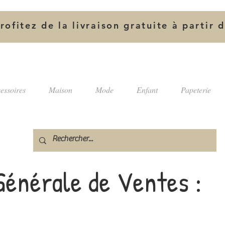
rofitez de la livraison gratuite à partir 
essoires
Maison
Mode
Enfant
Papeterie
Générale de Ventes :