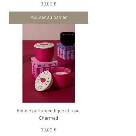
Prix
30,00 €
Ajouter au panier
Bougie parfumée figue et rose,
Charmed
Prix
30,00 €