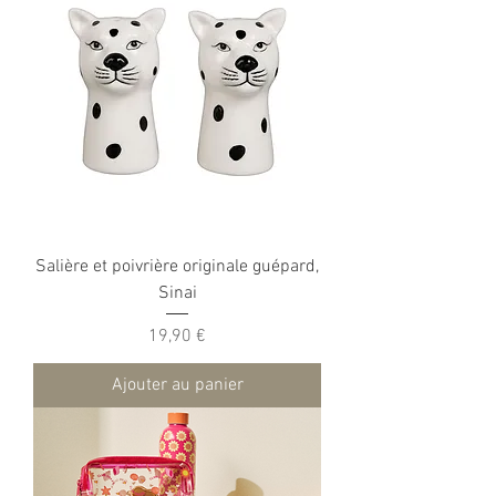
Salière et poivrière originale guépard,
Sinai
Prix
19,90 €
Ajouter au panier