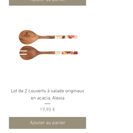
Lot de 2 couverts à salade originaux
en acacia, Alexia
Prix
19,90 €
Ajouter au panier