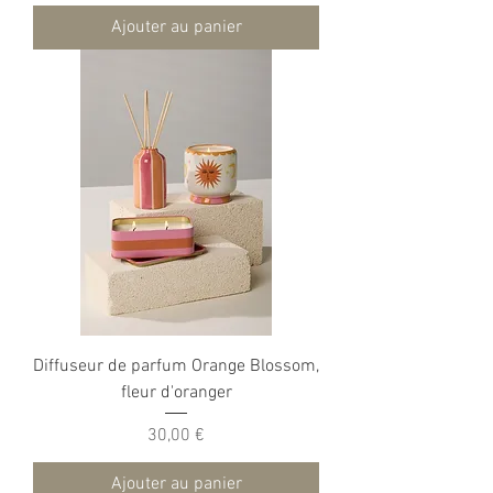
Ajouter au panier
Diffuseur de parfum Orange Blossom,
fleur d'oranger
Prix
30,00 €
Ajouter au panier