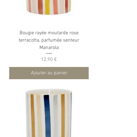
Bougie rayée moutarde rose
terracotta, parfumée senteur
Manarola
Prix
12,90 €
Ajouter au panier