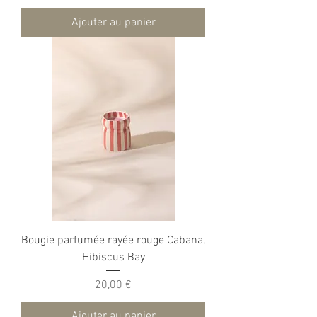
Ajouter au panier
Bougie parfumée rayée rouge Cabana,
Hibiscus Bay
Prix
20,00 €
Ajouter au panier