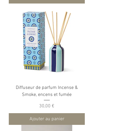
Diffuseur de parfum Incense &
Smoke, encens et fumée
Prix
30,00 €
Ajouter au panier