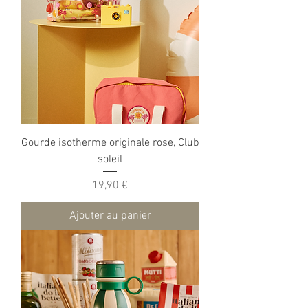
Gourde isotherme originale rose, Club
soleil
Prix
19,90 €
Ajouter au panier