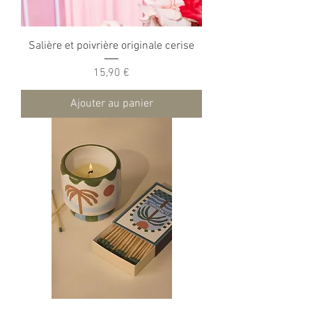
Salière et poivrière originale cerise
Prix
15,90 €
Ajouter au panier