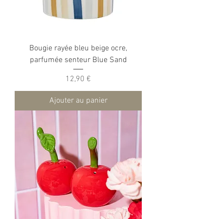
Bougie rayée bleu beige ocre,
parfumée senteur Blue Sand
Prix
12,90 €
Ajouter au panier