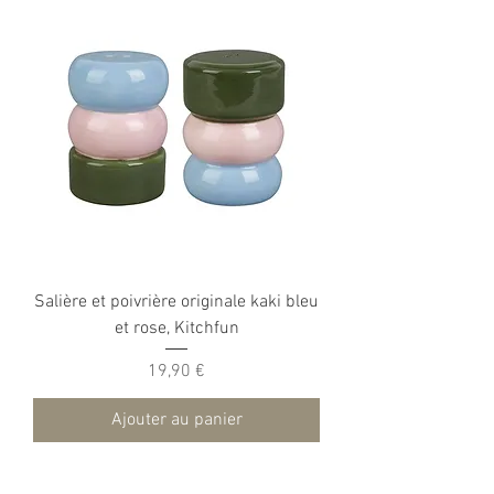
Salière et poivrière originale kaki bleu
et rose, Kitchfun
Prix
19,90 €
Ajouter au panier