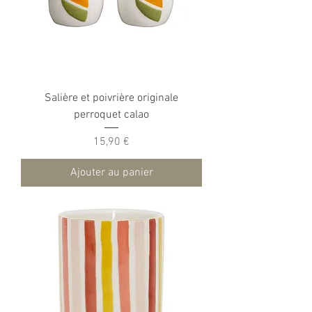
Salière et poivrière originale
perroquet calao
Prix
15,90 €
Ajouter au panier