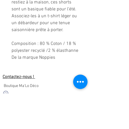
restiez à la maison, ces shorts
sont un basique fiable pour l’été.
Associez-les à un t-shirt léger ou
un débardeur pour une tenue
saisonnière prête à porter.
Composition
: 80 % Coton / 18 %
polyester recyclé /2 % élasthanne
De la marque Noppies
Contactez-nous !
Boutique Ma'Lo Déco
5 rue de la Cathédrale
64400 Oloron-Sainte-Marie
05.47.91.95.76
malodeco@outlook.fr