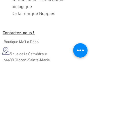
Composition
: 100% Coton
biologique
De la marque Noppies
Contactez-nous !
Boutique Ma'Lo Déco
5 rue de la Cathédrale
64400 Oloron-Sainte-Marie
05.47.91.95.76
malodeco@outlook.fr
Nos horaires d'ouverture :
Lundi - Samedi :
10h-19h