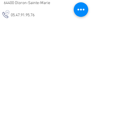
64400 Oloron-Sainte-Marie
05.47.91.95.76
malodeco@outlook.fr
Nos horaires d'ouverture :
Lundi - Samedi :
10h-19h
Informations :
CGV