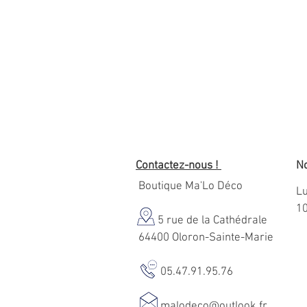
Contactez-nous !
No
Boutique Ma'Lo Déco
Lu
1
5 rue de la Cathédrale
64400 Oloron-Sainte-Marie
05.47.91.95.76
malodeco@outlook.fr