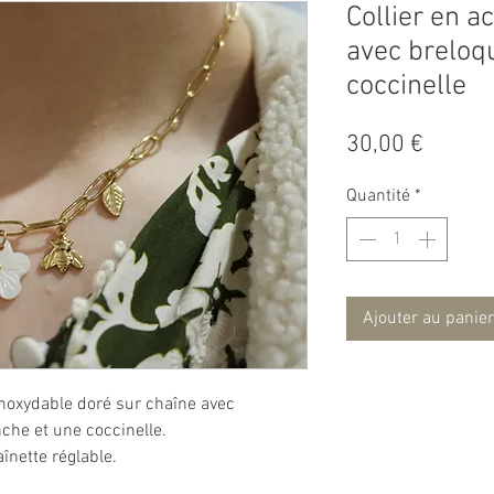
Collier en a
avec breloqu
coccinelle
Prix
30,00 €
Quantité
*
Ajouter au panier
inoxydable doré sur chaîne avec
che et une coccinelle.
înette réglable.