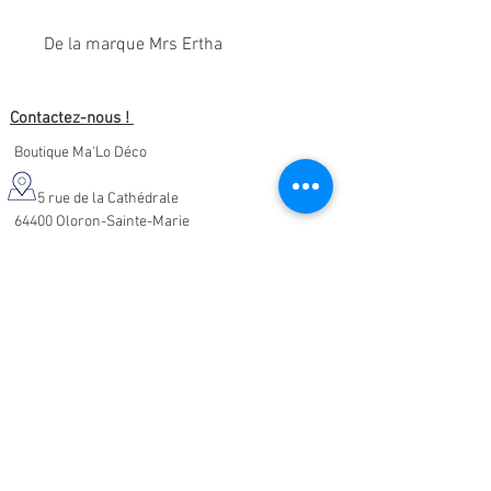
De la marque Mrs Ertha
Contactez-nous !
Boutique Ma'Lo Déco
5 rue de la Cathédrale
64400 Oloron-Sainte-Marie
05.47.91.95.76
malodeco@outlook.fr
Nos horaires d'ouverture :
Lundi - Samedi :
10h-19h