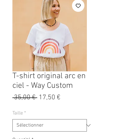
T-shirt original arc en
ciel - Way Custom
Prix
Prix
 35,00 € 
17,50 €
original
promotionnel
Taille
*