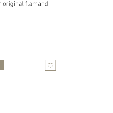
 original flamand
Prix
l
promotionnel