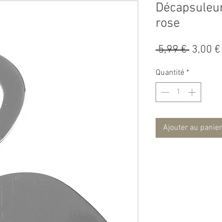
Décapsuleur
rose
Prix
 5,99 € 
3,00 €
origina
Quantité
*
Ajouter au panier