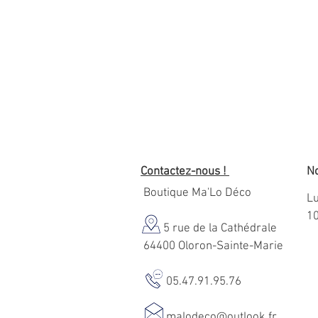
Contactez-nous !
No
Boutique Ma'Lo Déco
Lu
1
5 rue de la Cathédrale
64400 Oloron-Sainte-Marie
05.47.91.95.76
malodeco@outlook.fr