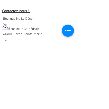
Contactez-nous !
Boutique Ma'Lo Déco
5 rue de la Cathédrale
64400 Oloron-Sainte-Marie
05.47.91.95.76
malodeco@outlook.fr
Nos horaires d'ouverture :
Lundi - Samedi :
10h-19h