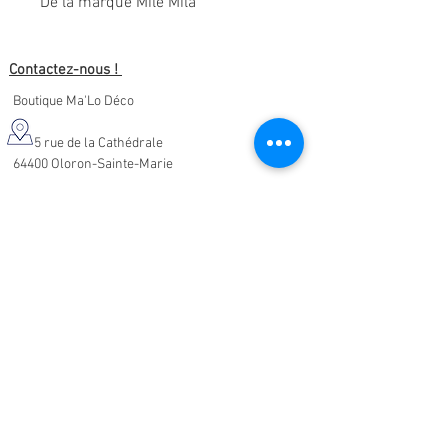
De la marque Milë Mila
Contactez-nous !
Boutique Ma'Lo Déco
5 rue de la Cathédrale
64400 Oloron-Sainte-Marie
05.47.91.95.76
malodeco@outlook.fr
Nos horaires d'ouverture :
Lundi - Samedi :
10h-19h