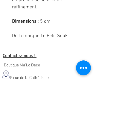
empreints de sens et de
raffinement.
Dimensions
: 5 cm
De la marque Le Petit Souk
Contactez-nous !
Boutique Ma'Lo Déco
5 rue de la Cathédrale
64400 Oloron-Sainte-Marie
05.47.91.95.76
malodeco@outlook.fr
Nos horaires d'ouverture :
Lundi - Samedi :