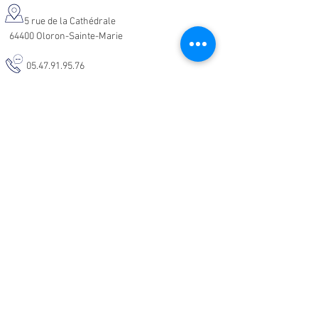
5 rue de la Cathédrale
64400 Oloron-Sainte-Marie
05.47.91.95.76
malodeco@outlook.fr
Nos horaires d'ouverture :
Lundi - Samedi :
10h-19h
Informations :