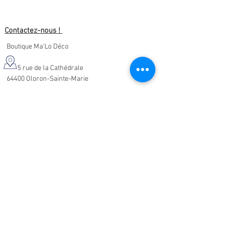
Contactez-nous !
Boutique Ma'Lo Déco
5 rue de la Cathédrale
64400 Oloron-Sainte-Marie
05.47.91.95.76
malodeco@outlook.fr
Nos horaires d'ouverture :
Lundi - Samedi :
10h-19h