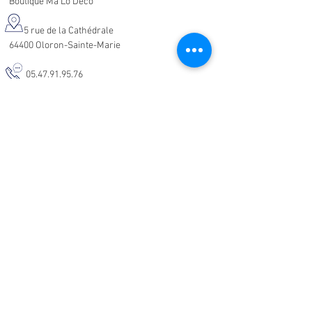
Boutique Ma'Lo Déco
5 rue de la Cathédrale
64400 Oloron-Sainte-Marie
05.47.91.95.76
malodeco@outlook.fr
Nos horaires d'ouverture :
Lundi - Samedi :
10h-19h