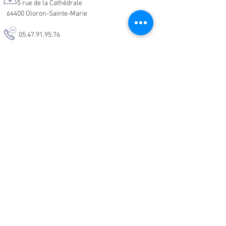
5 rue de la Cathédrale
64400 Oloron-Sainte-Marie
05.47.91.95.76
malodeco@outlook.fr
Nos horaires d'ouverture :
Lundi - Samedi :
10h-19h
Informations :
CGV