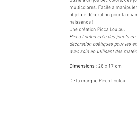
Susie a un joli bec coloré, des 
multicolores. Facile à manipuler 
objet de décoration pour la ch
naissance !
Une création Picca Loulou.
Picca Loulou crée des jouets en 
décoration poétiques pour les en
avec soin en utilisant des matér
Dimensions
: 28 x 17 cm
De la marque Picca Loulou