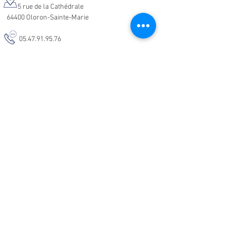
5 rue de la Cathédrale
64400 Oloron-Sainte-Marie
05.47.91.95.76
malodeco@outlook.fr
Nos horaires d'ouverture :
Lundi - Samedi :
10h-19h
Informations :