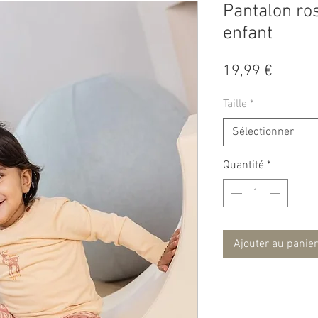
Pantalon ro
enfant
Prix
19,99 €
Taille
*
Sélectionner
Quantité
*
Ajouter au panier