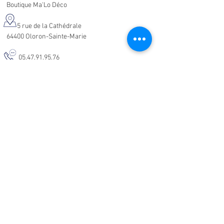
Boutique Ma'Lo Déco
5 rue de la Cathédrale
64400 Oloron-Sainte-Marie
05.47.91.95.76
malodeco@outlook.fr
Nos horaires d'ouverture :
Lundi - Samedi :
10h-19h