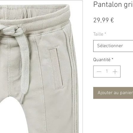
Pantalon gr
Prix
29,99 €
Taille
*
Sélectionner
Quantité
*
Ajouter au panier