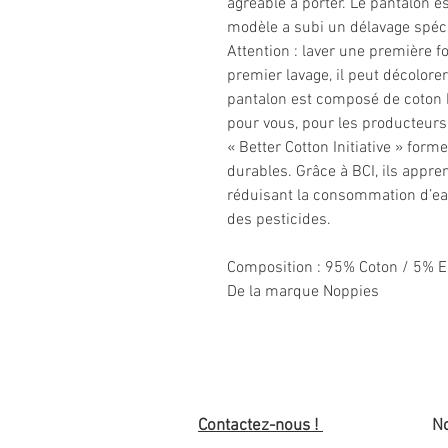
agréable à porter. Le pantalon e
modèle a subi un délavage spécia
Attention : laver une première f
premier lavage, il peut décolorer
pantalon est composé de coton bi
pour vous, pour les producteur
« Better Cotton Initiative » for
durables. Grâce à BCI, ils appre
réduisant la consommation d’eau,
des pesticides.
Composition
: 95% Coton / 5% 
De la marque Noppies
Contactez-nous !
No