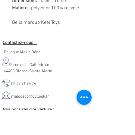
Dimensions
: Taille : 10 cm
Matière
: polyester 100% recyclé
De la marque Keel Toys
Contactez-nous !
Boutique Ma'Lo Déco
5 rue de la Cathédrale
64400 Oloron-Sainte-Marie
05.47.91.95.76
malodeco@outlook.fr
Nos horaires d'ouverture :
Lundi - Samedi :
10h-19h