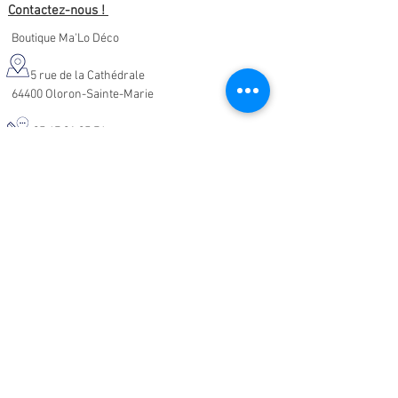
Contactez-nous !
Boutique Ma'Lo Déco
5 rue de la Cathédrale
64400 Oloron-Sainte-Marie
05.47.91.95.76
malodeco@outlook.fr
Nos horaires d'ouverture :
Lundi - Samedi :
10h-19h