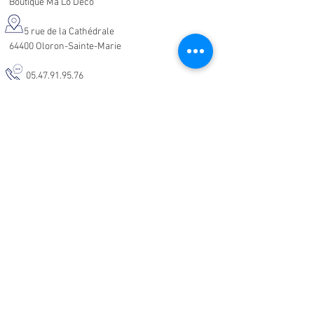
Boutique Ma'Lo Déco
5 rue de la Cathédrale
64400 Oloron-Sainte-Marie
05.47.91.95.76
malodeco@outlook.fr
Nos horaires d'ouverture :
Lundi - Samedi :
10h-19h