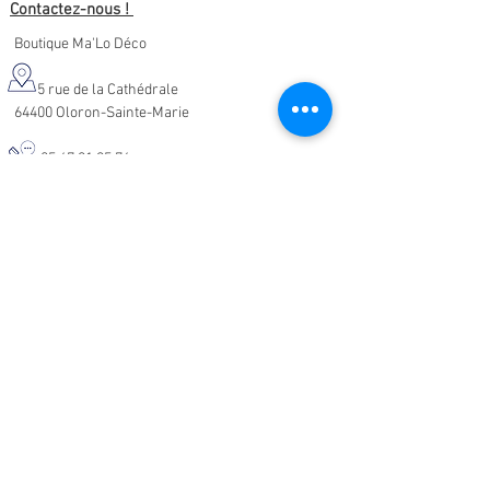
Contactez-nous !
Boutique Ma'Lo Déco
5 rue de la Cathédrale
64400 Oloron-Sainte-Marie
05.47.91.95.76
malodeco@outlook.fr
Nos horaires d'ouverture :
Lundi - Samedi :
10h-19h