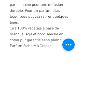
par semaine pour une diffusion
durable. Pour un parfum plus
léger, vous pouvez retirer quelques
tiges.
Cire 100% végétale à base de
mangue, soja et coco. Mèche en
coton pur garantie sans plomb.
Parfum élaboré à Grasse.
De la marque My Jolie Candle
Contactez-nous !
Boutique Ma'Lo Déco
5 rue de la Cathédrale
64400 Oloron-Sainte-Marie
05.47.91.95.76