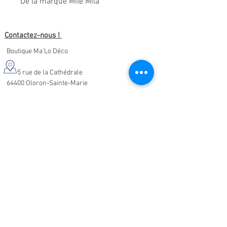
De la marque Milë Mila
Contactez-nous !
Boutique Ma'Lo Déco
5 rue de la Cathédrale
64400 Oloron-Sainte-Marie
05.47.91.95.76
malodeco@outlook.fr
Nos horaires d'ouverture :
Lundi - Samedi :
10h-19h