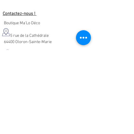
Contactez-nous !
Boutique Ma'Lo Déco
5 rue de la Cathédrale
64400 Oloron-Sainte-Marie
05.47.91.95.76
malodeco@outlook.fr
Nos horaires d'ouverture :
Lundi - Samedi :
10h-19h