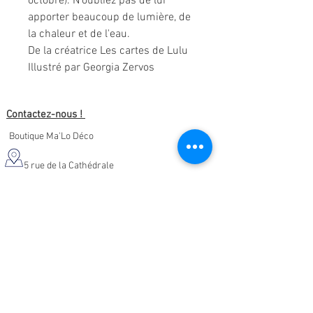
octobre). N'oubliez pas de lui
apporter beaucoup de lumière, de
la chaleur et de l'eau.
De la créatrice Les cartes de Lulu
Illustré par Georgia Zervos
Contactez-nous !
Boutique Ma'Lo Déco
5 rue de la Cathédrale
64400 Oloron-Sainte-Marie
05.47.91.95.76
malodeco@outlook.fr
Nos horaires d'ouverture :
Lundi - Samedi :
10h-19h