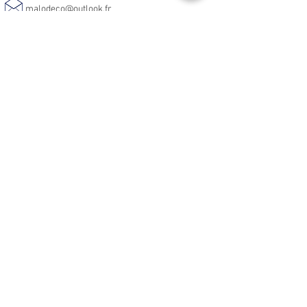
malodeco@outlook.fr
Nos horaires d'ouverture :
Lundi - Samedi :
10h-19h
Informations :
CGV
Livraison & Retour
Blog