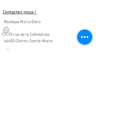
Contactez-nous !
Boutique Ma'Lo Déco
5 rue de la Cathédrale
64400 Oloron-Sainte-Marie
05.47.91.95.76
malodeco@outlook.fr
Nos horaires d'ouverture :
Lundi - Samedi :
10h-19h